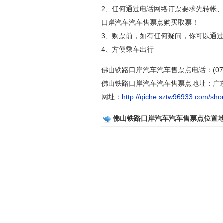
2、任何通过电话网络订票要求先转帐
口岸汽车汽车售票点购买取票！
3、购票前，如有任何疑问，你可以通过拨打电
4、方便乘车出行
佛山铁路口岸汽车汽车售票点电话：(0757)
佛山铁路口岸汽车汽车售票点地址：广
网址：
http://qiche.sztw96933.com/sho
佛山铁路口岸汽车汽车售票点位置