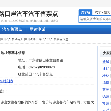
路口岸汽车汽车售票点
汽车站
汽车时刻表
qiche.sztw96933.com/shoupiaodian/860/
汽车售票点
网速测试
佛山汽车售票点
> 佛山铁路口岸汽车汽车售票点信息
、地址等基本信息
大家
地址：广东省佛山市文昌西路
盐城
电话：
(0757)82838873
通辽
经营范围：汽车售票点
桂林
车时刻表
淄博
莱芜
须知：
德州
由佛山发往各地的的汽车票，售价与佛山各汽车站相同，方便大
常州
云浮