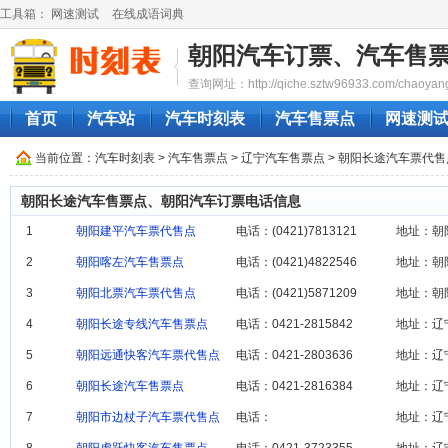
工具箱：
网速测试
在线成语词典
朝阳汽车订票、汽车售
查询网址：http://qiche.sztw96933.com/chaoyang
首页
汽车站
汽车时刻表
汽车售票点
网速测
当前位置：
汽车时刻表
>
汽车售票点
>
辽宁汽车售票点
> 朝阳长途汽车票代
朝阳长途汽车售票点、朝阳汽车订票电话信息
1
朝阳建平汽车票代售点
电话：(0421)7813121
地址：朝
2
朝阳喀左汽车售票点
电话：(0421)4822546
地址：朝
3
朝阳北票汽车票代售点
电话：(0421)5871209
地址：朝
4
朝阳长途专线汽车售票点
电话：0421-2815842
地址：辽
5
朝阳远通快客汽车票代售点
电话：0421-2803636
地址：辽
6
朝阳长途汽车售票点
电话：0421-2816384
地址：辽
7
朝阳市边杖子汽车票代售点
电话：
地址：辽