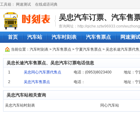
工具箱：
网速测试
在线成语词典
吴忠汽车订票、汽车售
查询网址：http://qiche.sztw96933.com/wuzhongs
首页
汽车站
汽车时刻表
汽车售票点
网速测
当前位置：
汽车时刻表
>
汽车售票点
>
宁夏汽车售票点
> 吴忠长途汽车票代
吴忠长途汽车售票点、吴忠汽车订票电话信息
1
吴忠同心汽车票代售点
电话：(0953)8023400
地址：宁
2
吴忠汽车售票点
电话：
地址：宁
吴忠汽车站相关查询
吴忠汽车站时刻表
同心汽车站