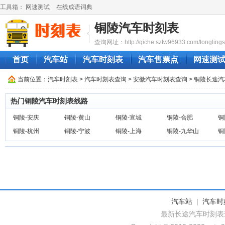
工具箱：
网速测试
在线成语词典
铜陵汽车时刻表
查询网址：http://qiche.sztw96933.com/tonglings
首页
汽车站
汽车时刻表
汽车售票点
网速测
当前位置：
汽车时刻表
>
汽车时刻表查询
>
安徽汽车时刻表查询
> 铜陵长途
热门铜陵汽车时刻表线路
铜陵-安庆
铜陵-黄山
铜陵-宣城
铜陵-合肥
铜
铜陵-杭州
铜陵-宁波
铜陵-上海
铜陵-九华山
铜
汽车站
|
汽车时
最新长途汽车时刻表