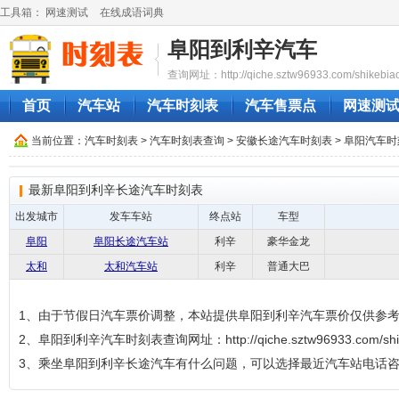
工具箱：
网速测试
在线成语词典
阜阳到利辛汽车
查询网址：http://qiche.sztw96933.com/shikebia
首页
汽车站
汽车时刻表
汽车售票点
网速测
当前位置：
汽车时刻表
>
汽车时刻表查询
>
安徽长途汽车时刻表
>
阜阳汽车时
最新阜阳到利辛长途汽车时刻表
出发城市
发车车站
终点站
车型
阜阳
阜阳长途汽车站
利辛
豪华金龙
太和
太和汽车站
利辛
普通大巴
1、由于节假日汽车票价调整，本站提供阜阳到利辛汽车票价仅供参
2、阜阳到利辛汽车时刻表查询网址：http://qiche.sztw96933.com/shike
3、乘坐阜阳到利辛长途汽车有什么问题，可以选择最近汽车站电话