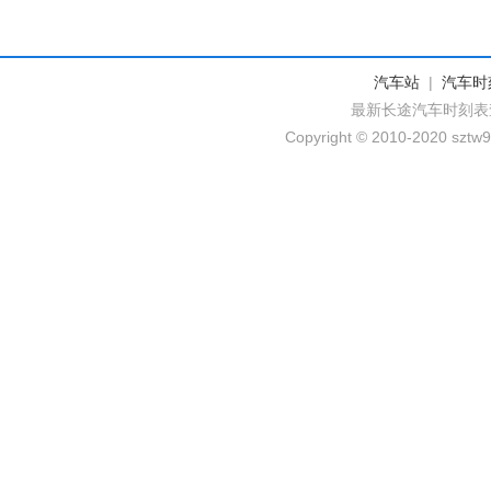
汽车站
|
汽车时
最新长途汽车时刻表
Copyright © 2010-2020 sztw9