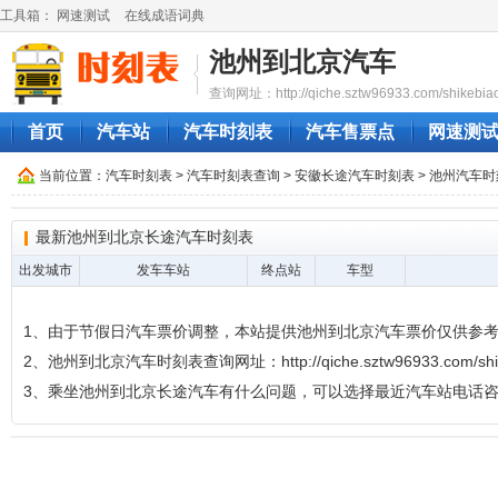
工具箱：
网速测试
在线成语词典
池州到北京汽车
查询网址：http://qiche.sztw96933.com/shikebia
首页
汽车站
汽车时刻表
汽车售票点
网速测
当前位置：
汽车时刻表
>
汽车时刻表查询
>
安徽长途汽车时刻表
>
池州汽车时
最新池州到北京长途汽车时刻表
出发城市
发车车站
终点站
车型
1、由于节假日汽车票价调整，本站提供池州到北京汽车票价仅供参
2、池州到北京汽车时刻表查询网址：http://qiche.sztw96933.com/shike
3、乘坐池州到北京长途汽车有什么问题，可以选择最近汽车站电话