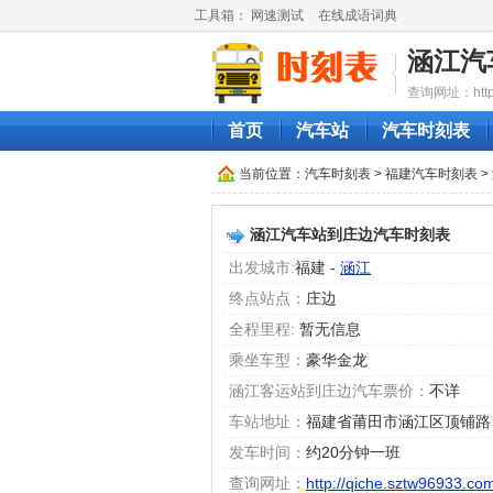
工具箱：
网速测试
在线成语词典
涵江汽
查询网址：http://
首页
汽车站
汽车时刻表
当前位置：
汽车时刻表
>
福建汽车时刻表
>
涵江汽车站到庄边汽车时刻表
出发城市:
福建 -
涵江
终点站点：
庄边
全程里程:
暂无信息
乘坐车型：
豪华金龙
涵江客运站到庄边汽车票价：
不详
车站地址：
福建省莆田市涵江区顶铺路
发车时间：
约20分钟一班
查询网址：
http://qiche.sztw96933.co