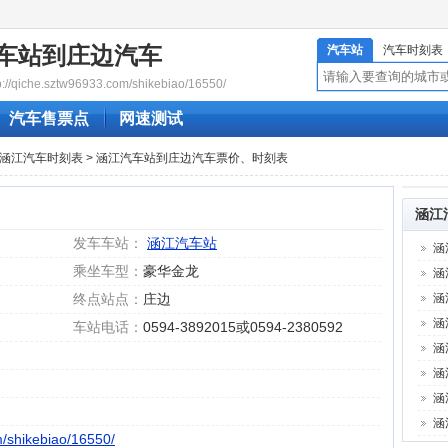
车站到庄边汽车
汽车站
汽车时刻表
qiche.sztw96933.com/shikebiao/16550/
汽车售票点
网速测试
涵江汽车时刻表
> 涵江汽车站到庄边汽车票价、时刻表
涵江
发车车站：
涵江汽车站
涵
乘坐车型：
豪华金龙
涵
终点站点：
庄边
涵
涵
车站电话：
0594-3892015或0594-2380592
涵
涵
涵
涵
m/shikebiao/16550/