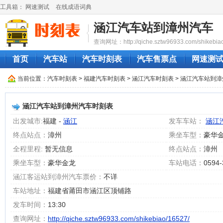
工具箱：
网速测试
在线成语词典
涵江汽车站到漳州汽车
查询网址：http://qiche.sztw96933.com/shikebiao
首页
汽车站
汽车时刻表
汽车售票点
网速测
当前位置：
汽车时刻表
>
福建汽车时刻表
>
涵江汽车时刻表
> 涵江汽车站到
涵江汽车站到漳州汽车时刻表
出发城市:
福建 -
涵江
发车车站：
涵江
终点站点：
漳州
乘坐车型：
豪华
全程里程:
暂无信息
终点站点：
漳州
乘坐车型：
豪华金龙
车站电话：
0594
涵江客运站到漳州汽车票价：
不详
车站地址：
福建省莆田市涵江区顶铺路
发车时间：
13:30
查询网址：
http://qiche.sztw96933.com/shikebiao/16527/