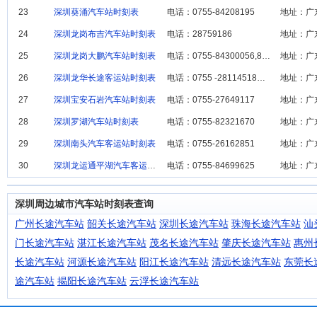
23
深圳葵涌汽车站时刻表
电话：0755-84208195
地址：广
24
深圳龙岗布吉汽车站时刻表
电话：28759186
地址：广
25
深圳龙岗大鹏汽车站时刻表
电话：0755-84300056,843029
地址：广
26
深圳龙华长途客运站时刻表
电话：0755 -28114518或0755-27744133
地址：广
27
深圳宝安石岩汽车站时刻表
电话：0755-27649117
地址：广
28
深圳罗湖汽车站时刻表
电话：0755-82321670
29
深圳南头汽车客运站时刻表
电话：0755-26162851
30
深圳龙运通平湖汽车客运站时刻表
电话：0755-84699625
地址：广
深圳周边城市汽车站时刻表查询
广州长途汽车站
韶关长途汽车站
深圳长途汽车站
珠海长途汽车站
汕
门长途汽车站
湛江长途汽车站
茂名长途汽车站
肇庆长途汽车站
惠州
长途汽车站
河源长途汽车站
阳江长途汽车站
清远长途汽车站
东莞长
途汽车站
揭阳长途汽车站
云浮长途汽车站