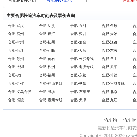
合肥到邯郸汽车
合肥到枣庄汽车
车
合肥到
主要合肥长途汽车时刻表及票价查询
合肥-武汉
合肥-泗洪
合肥-五河
合肥-金坛
合
合肥-宿州
合肥-庐江
合肥-深圳
合肥-大冶
合
合肥-常州
合肥-扬州
合肥-烟台
合肥-江都
合
合肥-宿迁
合肥-盱眙
合肥-天台
合肥-东关
合
合肥-苏州
合肥-黄石
合肥-长沙专线
合肥-含山
合
合肥-太湖
合肥-株洲
合肥-屯溪专线
合肥-凤阳
合
合肥-汉口
合肥-福州
合肥-东营
合肥-常德
合
合肥-九梓
合肥-霍山专线
合肥-枞阳
合肥-宣城专线
合
合肥-义乌专线
合肥-潍坊
合肥-石家庄
合肥-北京
合
合肥-铜陵
合肥-泰州专线
合肥-天津
合肥-九江
合
汽车站
|
汽车时
最新长途汽车时刻表
Copyright © 2010-2020 sztw9