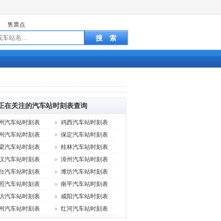
售票点
正在关注的汽车站时刻表查询
州汽车站时刻表
鸡西汽车站时刻表
州汽车站时刻表
保定汽车站时刻表
梁汽车站时刻表
桂林汽车站时刻表
汉汽车站时刻表
漳州汽车站时刻表
台汽车站时刻表
潍坊汽车站时刻表
照汽车站时刻表
南平汽车站时刻表
坊汽车站时刻表
咸阳汽车站时刻表
州汽车站时刻表
红河汽车站时刻表