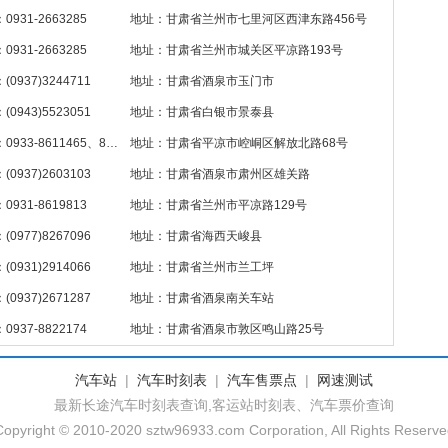
931-2663285‎
地址：甘肃省兰州市七里河区西津东路456号
0931-2663285
地址：甘肃省兰州市城关区平凉路193号
(0937)3244711
地址：甘肃省酒泉市玉门市
(0943)5523051
地址：甘肃省白银市景泰县
电话：0933-8611465、8631271
地址：甘肃省平凉市崆峒区解放北路68号
(0937)2603103
地址：甘肃省酒泉市肃州区雄关路‎
0931-8619813
地址：甘肃省兰州市平凉路129号
(0977)8267096
地址：甘肃省海西天峻县
(0931)2914066
地址：甘肃省兰州市兰工坪
(0937)2671287
地址：甘肃省酒泉南关车站
0937-8822174
地址：甘肃省酒泉市敦区鸣山路25号
汽车站
|
汽车时刻表
|
汽车售票点
|
网速测试
最新长途汽车时刻表查询,客运站时刻表、汽车票价查询
Copyright © 2010-2020 sztw96933.com Corporation, All Rights Reserve