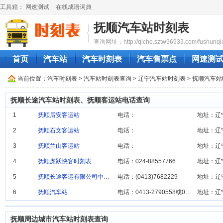
工具箱：
网速测试
在线成语词典
抚顺汽车站时刻表
查询网址：http://qiche.sztw96933.com/fushunqi
首页
汽车站
汽车时刻表
汽车售票点
网速测
当前位置：
汽车时刻表
>
汽车站时刻表查询
>
辽宁汽车站时刻表
> 抚顺汽车
抚顺长途汽车站时刻表、抚顺客运站电话查询
1
抚顺后安客运站
电话：
地址：辽
2
抚顺石文客运站
电话：
地址：辽
3
抚顺兰山客运站
电话：
地址：辽
4
抚顺虎跃快客时刻表
电话：024-88557766
地址：辽
5
抚顺长途客运有限公司中心客运站
电话：(0413)7682229
地址：辽
6
抚顺汽车站
电话：0413-2790558或0413-2638308
地址：辽
抚顺周边城市汽车站时刻表查询